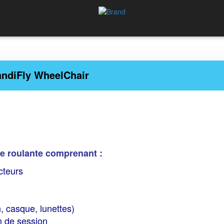
ndiFly WheelChair
se roulante comprenant :
cteurs
, casque, lunettes)
n de session