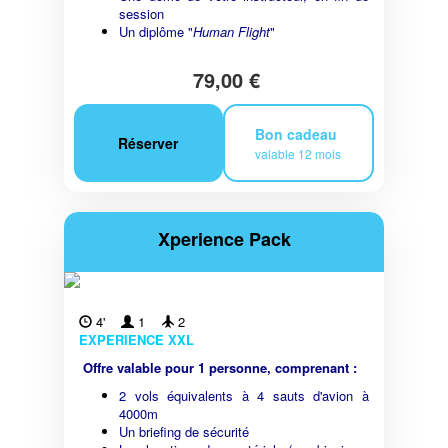
session
Un diplôme "
Human Flight
"
79,00 €
Bon cadeau
Réserver
valable 12 mois
Xperience Pack
4'
1
2
EXPERIENCE XXL
Offre valable pour 1 personne, comprenant :
2 vols équivalents à 4 sauts d'avion à
4000m
Un briefing de sécurité