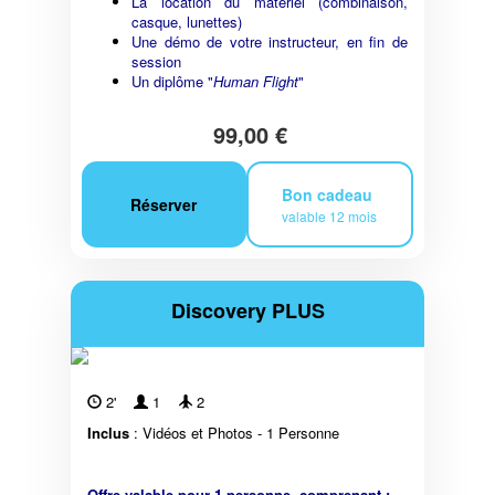
La location du matériel (combinaison,
casque, lunettes)
Une démo de votre instructeur, en fin de
session
Un diplôme "
Human Flight
"
99,00 €
Bon cadeau
Réserver
valable 12 mois
Discovery PLUS
2'
1
2
Inclus
: Vidéos et Photos - 1 Personne
Offre valable pour 1 personne, comprenant :