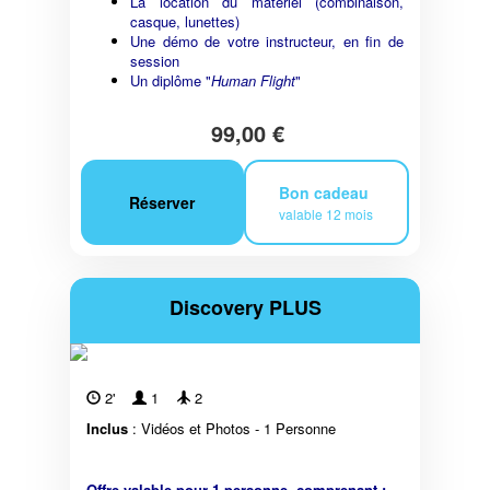
La location du matériel (combinaison,
casque, lunettes)
Une démo de votre instructeur, en fin de
session
Un diplôme "
Human Flight
"
99,00 €
Bon cadeau
Réserver
valable 12 mois
Discovery PLUS
2'
1
2
Inclus
: Vidéos et Photos - 1 Personne
Offre valable pour 1 personne, comprenant :