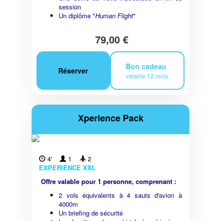
session
Un diplôme "
Human Flight
"
79,00 €
Bon cadeau
Réserver
valable 12 mois
Xperience Pack
4'
1
2
EXPERIENCE XXL
Offre valable pour 1 personne, comprenant :
2 vols équivalents à 4 sauts d'avion à
4000m
Un briefing de sécurité