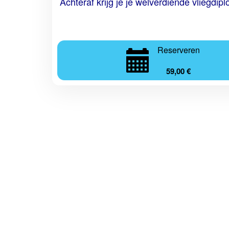
Achteraf krijg je je welverdiende vliegdip
Reserveren
59,00 €