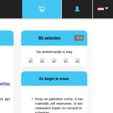
My selection
0
Uw winkelmandje is leeg
Zo begin je eraan
elfde
en en
Koop uw pakketten online. U kan
makkelijk zelf reserveren, of een
cadeaubon kopen om iemand te
schenken.