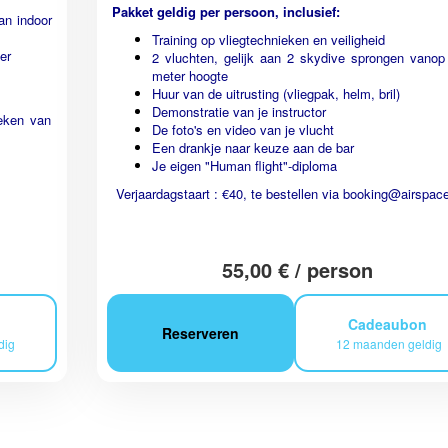
Pakket geldig per persoon, inclusief:
an indoor
Training op vliegtechnieken en veiligheid
er
2 vluchten, gelijk aan 2 skydive sprongen vanop
meter hoogte
Huur van de uitrusting (vliegpak, helm, bril)
Demonstratie van je instructor
ieken van
De foto's en video van je vlucht
Een drankje naar keuze aan de bar
Je eigen "Human flight"-diploma
Verjaardagstaart : €40, te bestellen via
booking@airspace
55,00 € / person
n
Cadeaubon
Reserveren
dig
12 maanden geldig