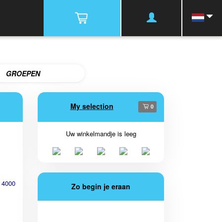
GROEPEN
My selection
0
Uw winkelmandje is leeg
 4000
Zo begin je eraan