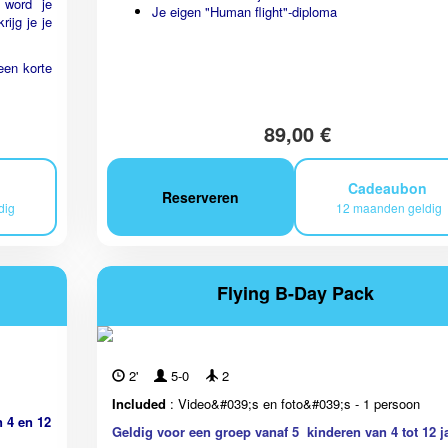
 word je
Je eigen "Human flight"-diploma
rijg je je
een korte
89,00 €
n
Cadeaubon
Reserveren
dig
12 maanden geldig
Flying B-Day Pack
2'
5-0
2
Included
: Video&#039;s en foto&#039;s - 1 persoon
n 4 en 12
Geldig voor een groep vanaf 5 kinderen van 4 tot 12 j