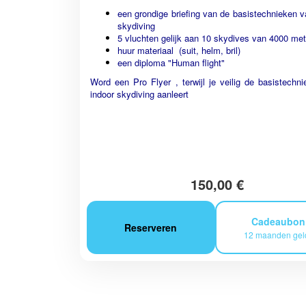
een grondige briefing van de basistechnieken v
skydiving
5 vluchten gelijk aan 10 skydives van 4000 met
huur materiaal (suit, helm, bril)
een diploma "Human flight"
Word een Pro Flyer , terwijl je veilig de basistechn
indoor skydiving aanleert
150,00 €
Cadeaubo
Reserveren
12 maanden gel