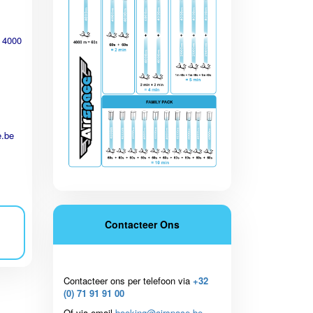
 4000
.be
Contacteer Ons
Contacteer ons per telefoon via
+32
(0) 71 91 91 00
Of via email
booking@airspace.be