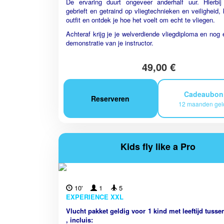
De ervaring duurt ongeveer anderhalf uur. Hierbij
gebrieft en getraind op vliegtechnieken en veiligheid, k
outfit en ontdek je hoe het voelt om echt te vliegen.
Achteraf krijg je je welverdiende vliegdiploma en nog 
demonstratie van je instructor.
49,00 €
Cadeaubo
Reserveren
12 maanden gel
Kids fly like a Pro
10'
1
5
EXPERIENCE XXL
Vlucht pakket geldig voor 1 kind met leeftijd tusse
, incluis: