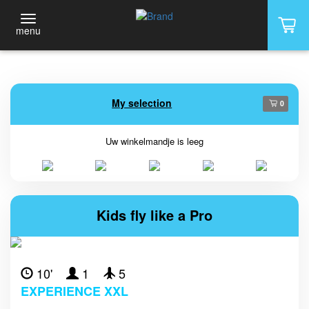
menu
My selection
0
Uw winkelmandje is leeg
Kids fly like a Pro
10'
1
5
EXPERIENCE XXL