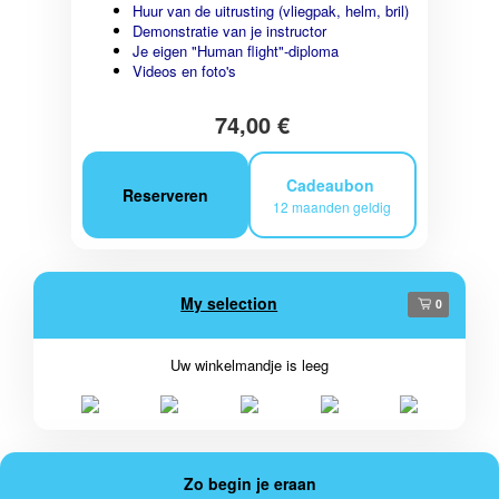
Huur van de uitrusting (vliegpak, helm, bril)
Demonstratie van je instructor
Je eigen "Human flight"-diploma
Videos en foto's
74,00 €
Cadeaubon
Reserveren
12 maanden geldig
My selection
0
Uw winkelmandje is leeg
Zo begin je eraan