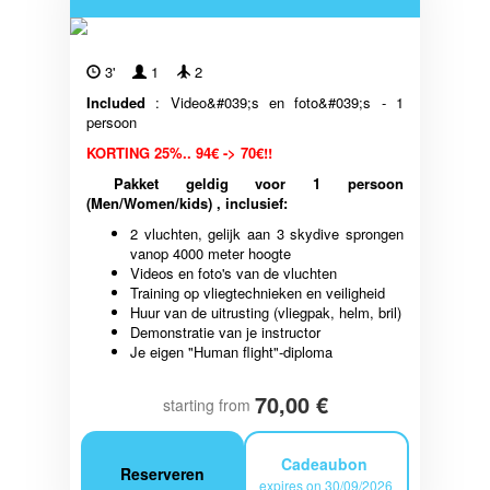
3'
1
2
Included
: Video&#039;s en foto&#039;s - 1
persoon
KORTING 25%.. 94€ -> 70€!!
Pakket geldig voor 1 persoon
(Men/Women/kids) , inclusief:
2 vluchten, gelijk aan 3 skydive sprongen
vanop 4000 meter hoogte
Videos en foto's van de vluchten
Training op vliegtechnieken en veiligheid
Huur van de uitrusting (vliegpak, helm, bril)
Demonstratie van je instructor
Je eigen "Human flight"-diploma
70,00 €
starting from
Cadeaubon
Reserveren
expires on 30/09/2026