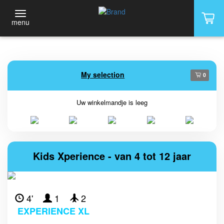
menu
My selection
0
Uw winkelmandje is leeg
Kids Xperience - van 4 tot 12 jaar
4'
1
2
EXPERIENCE XL