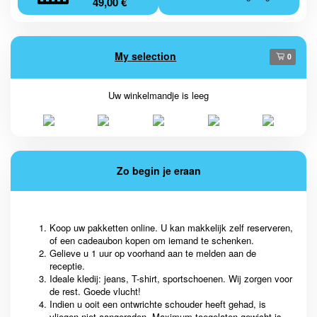
49,00 €
My selection
0
Uw winkelmandje is leeg
Zo begin je eraan
Koop uw pakketten online. U kan makkelijk zelf reserveren,
of een cadeaubon kopen om iemand te schenken.
Gelieve u 1 uur op voorhand aan te melden aan de
receptie.
Ideale kledij: jeans, T-shirt, sportschoenen. Wij zorgen voor
de rest. Goede vlucht!
Indien u ooit een ontwrichte schouder heeft gehad, is
vliegen niet aangeraden. Maximum toegelaten gewicht is