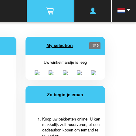
My selection
0
Uw winkelmandje is leeg
Zo begin je eraan
Koop uw pakketten online. U kan
makkelijk zelf reserveren, of een
cadeaubon kopen om iemand te
schenken.