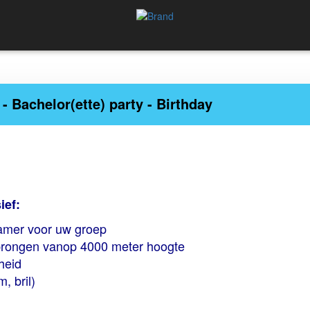
 - Bachelor(ette) party - Birthday
ief:
gkamer voor uw groep
 sprongen vanop 4000 meter hoogte
heid
, bril)