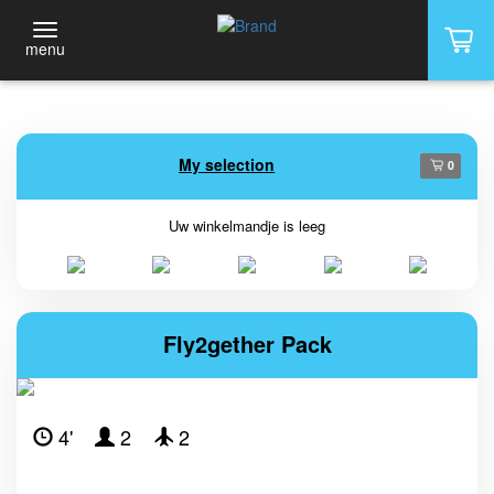
menu
My selection
0
Uw winkelmandje is leeg
Fly2gether Pack
4'
2
2