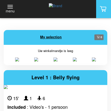
menu
My selection
0
Uw winkelmandje is leeg
Level 1 : Belly flying
15'
1
6
: Video's - 1 persoon
Included