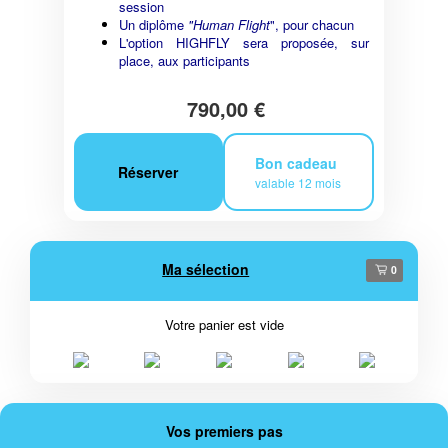
session
Un diplôme
"Human Flight
", pour chacun
L'option HIGHFLY sera proposée, sur
place, aux participants
790,00 €
Bon cadeau
Réserver
valable 12 mois
Ma sélection
0
Votre panier est vide
Vos premiers pas